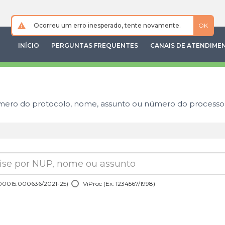
Ocorreu um erro inesperado, tente novamente.
OK
INÍCIO
PERGUNTAS FREQUENTES
CANAIS DE ATENDIME
mero do protocolo, nome, assunto ou número do processo
 00015.000636/2021-25)
ViProc
(Ex: 1234567/1998)